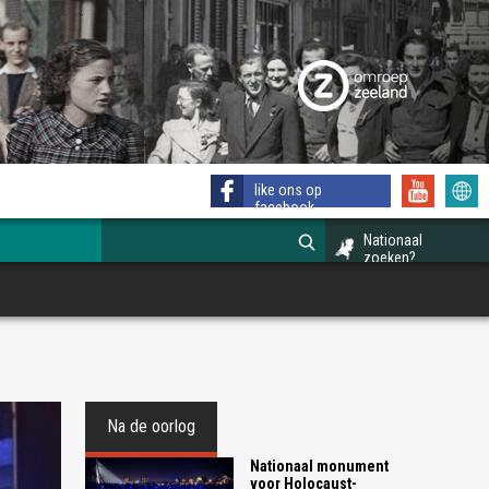
like ons op
facebook
Nationaal
zoeken?
Na de oorlog
Nationaal monument
voor Holocaust-