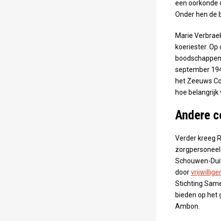
een oorkonde d
Onder hen de 
Marie Verbraek
koeriester. O
boodschappen 
september 1943
het Zeeuws Com
hoe belangrijk v
Andere c
Verder kreeg 
zorgpersoneel 
Schouwen-Duiv
door
vrijwilli
Stichting Same
bieden op het 
Ambon.