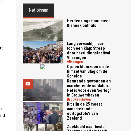
t.
Net binnen
Herdenkingsmonument
Dishoek onthuld
e
Lang verwacht, maar
rt
toch een klap: Streep
door bevrijdingsfestival
Vlissingen
vlissingen
Opa en kleinzoon op de
filmset van Slag om de
Schelde
Kermende gewonden en
marcherende soldaten:
Het is voor even 'oorlog'
in Brouwershaven
brouwershaven
Dit zijn de 25 meest
aansprekende
s
oorlogsfoto's van
and
Zeeland
Zoektocht naar beste