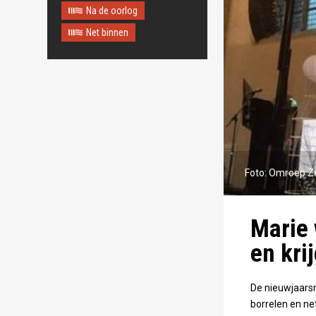
Na de oorlog
Net binnen
Foto: Omroep Z
Marie 
en kri
De nieuwjaarsr
borrelen en ne