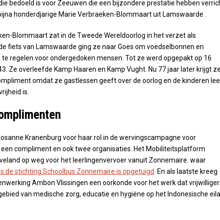
ie bedoeld is voor Zeeuwen die een bijzondere prestatie hebben verrich
bijna honderdjarige Marie Verbraeken-Blommaart uit Lamswaarde .
en-Blommaart zat in de Tweede Wereldoorlog in het verzet als
p de fiets van Lamswaarde ging ze naar Goes om voedselbonnen en
te regelen voor ondergedoken mensen. Tot ze werd opgepakt op 16
. Ze overleefde Kamp Haaren en Kamp Vught. Nu 77 jaar later krijgt z
pliment omdat ze gastlessen geeft over de oorlog en de kinderen lee
rijheid is.
omplimenten
Rosanne Kranenburg voor haar rol in de wervingscampagne voor
een compliment en ook twee organisaties. Het Mobiliteitsplatform
eland op weg voor het leerlingenvervoer vanuit Zonnemaire. waar
gers de stichting Schoolbus Zonnemaire is opgetuigd
. En als laatste kreeg
nwerking Ambon Vlissingen een oorkonde voor het werk dat vrijwilliger
gebied van medische zorg, educatie en hygiëne op het Indonesische eil