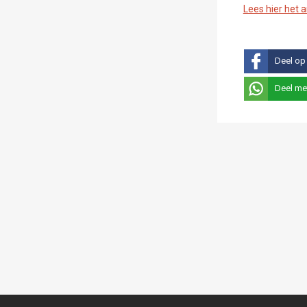
Lees hier het 
Deel op
Deel me